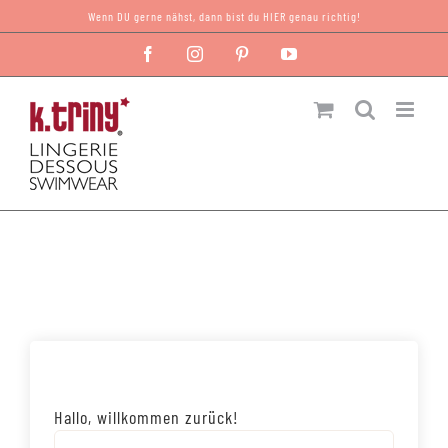
Zum
Wenn DU gerne nähst, dann bist du HIER genau richtig!
Inhalt
Facebook
Instagram
Pinterest
YouTube
springen
Hallo, willkommen zurück!