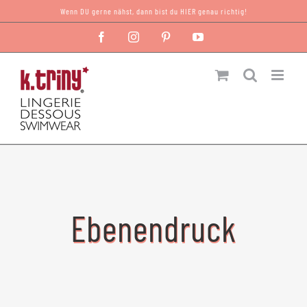
Zum
Wenn DU gerne nähst, dann bist du HIER genau richtig!
Inhalt
Facebook
Instagram
Pinterest
YouTube
springen
Ebenendruck