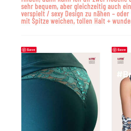
sehr bequem, aber gleichzeitig auch ein
verspielt / sexy Design zu nähen – ode
mit Spitze weichen, tollen Halt + wunde
Save
Save