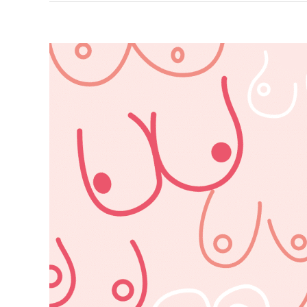
Zeige
grösseres
Bild