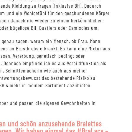
ende Kleidung zu tragen (inklusive BH). Dadurch
um und ein Wohlgefühl für den geschundenen Körper
Frauen danach nie wieder zu einem herkömmlichen
 oder bügellose BH, Bustiers oder Camisoles um.
 genau sagen, warum ein Mensch, ob Frau, Mann
bens an Brustkrebs erkrankt. Es kann eine Mixtur aus
ssen, Vererbung, genetisch bedingt oder
 Dennoch empfinde ich es aus Vorbildfunktion als
din, Schnittemacherin wie auch aus meiner
antwortungsbewusst das bestehende Risiko zu
BH`s mehr in meinem Sortiment anzubieten.
örper und passen die eigenen Gewohnheiten in
agen und schön anzusehende Bralettes
legen. Wir haben einmal das #BraLacy –