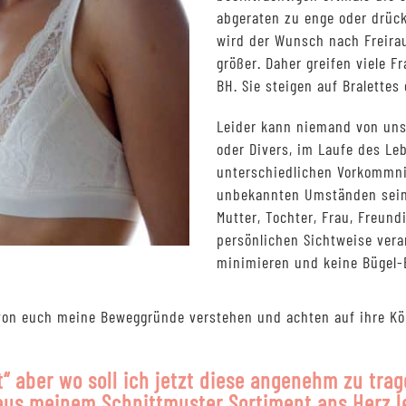
abgeraten zu enge oder drück
wird der Wunsch nach Freira
größer. Daher greifen viele 
BH. Sie steigen auf Bralettes
Leider kann niemand von uns
oder Divers, im Laufe des Le
unterschiedlichen Vorkommni
unbekannten Umständen sein.
Mutter, Tochter, Frau, Freun
persönlichen Sichtweise ver
minimieren und keine Bügel-
 von euch meine Beweggründe verstehen und achten auf ihre K
t“ aber wo soll ich jetzt diese angenehm zu tr
 aus meinem Schnittmuster Sortiment ans Herz 