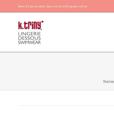
Zum
Wenn DU gerne nähst, dann bist du HIER genau richtig!
Inhalt
springen
Startse