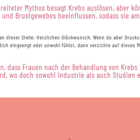
breiteter Mythos besagt Krebs auslösen, aber kö
 und Brustgewebes beeinflussen, sodass sie a
an dieser Stelle: Herzlichen Glückwunsch. Wenn du aber Drucks
ich eingeengt oder unwohl fühlst, dann verzichte auf dieses 
, dass Frauen nach der Behandlung von Krebs i
rd, wo doch sowohl Industrie als auch Studie