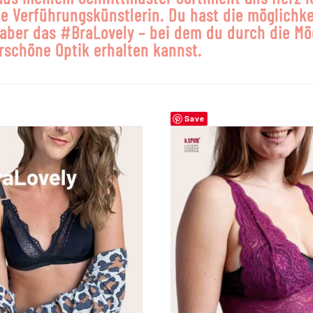
e Verführungskünstlerin. Du hast die möglichkei
r aber das #BraLovely – bei dem du durch die M
rschöne Optik erhalten kannst.
Save