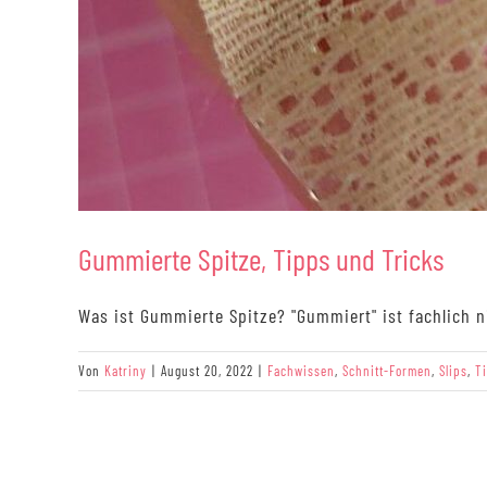
Gummierte Spitze, Tipps und Tricks
Was ist Gummierte Spitze? "Gummiert" ist fachlich ni
Von
Katriny
|
August 20, 2022
|
Fachwissen
,
Schnitt-Formen
,
Slips
,
T