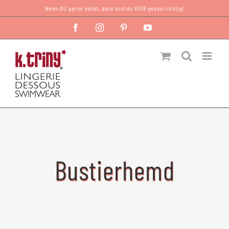
Zum
Wenn DU gerne nähst, dann bist du HIER genau richtig!
Inhalt
Facebook
Instagram
Pinterest
YouTube
springen
Bustierhemd