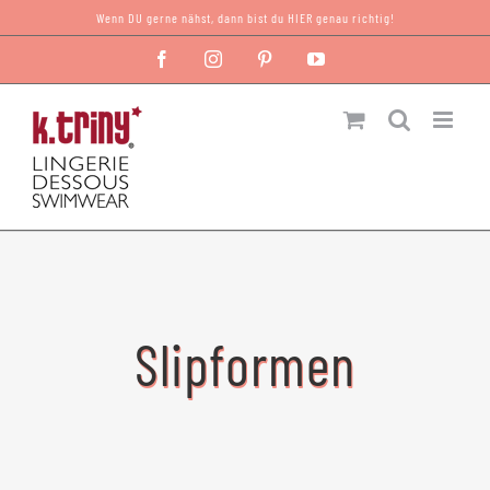
Zum
Wenn DU gerne nähst, dann bist du HIER genau richtig!
Inhalt
Facebook
Instagram
Pinterest
YouTube
springen
Slipformen