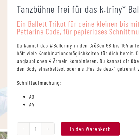
basierend
Tanzbühne frei für das k.triny* Bal
auf
Kundenbewe
Ein Ballett Trikot für deine kleinen bis mi
Pattarina Code, für papierloses Schnittm
Du kannst das #Balleriny in den Größen 98 bis 164 anf
hält viele Kombinationsmöglichkeiten für dich bereit.
unglaublichen 4 Ärmeln kombinieren. Du kannst dir übe
den Body einarbeitest oder als „Pas de deux“ getrennt 
Schnittaufmachung:
A0
A4
In den Warenkorb
#Balleriny,