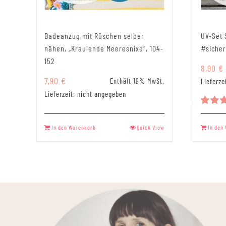
Badeanzug mit Rüschen selber
UV-Set 
nähen, „Kraulende Meeresnixe“, 104-
#sicher
152
8,90
€
7,90
€
Enthält 19% MwSt.
Lieferze
Lieferzeit: nicht angegeben
Bewer
mit
5.
In den Warenkorb
Quick View
In den
von 5