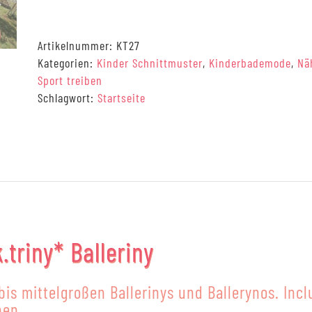
Ballett-
Trikot
Schnittmuster
Artikelnummer:
KT27
(digital),
Kategorien:
Kinder Schnittmuster
,
Kinderbademode
,
Nä
98-
Sport treiben
164
Schlagwort:
Startseite
[Digital]
Menge
.triny* Balleriny
 bis mittelgroßen Ballerinys und Ballerynos. Incl
nen.