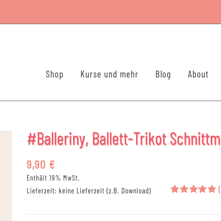
Shop
Kurse und mehr
Blog
About
#Balleriny, Ballett-Trikot Schnittm
9,90
€
Enthält 19% MwSt.
(
Lieferzeit: keine Lieferzeit (z.B. Download)
Bewertet
1
mit
5.00
von 5,