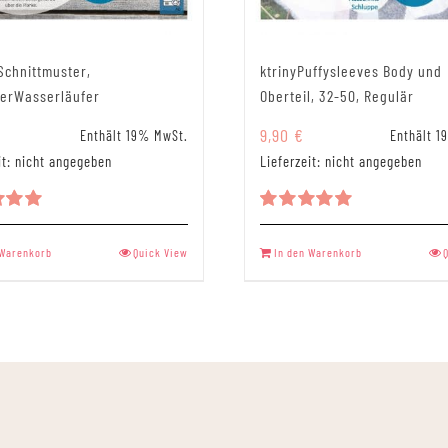
ktrinyPuffysleeves Body und
Schnittmuster,
Oberteil, 32-50, Regulär
erWasserläufer
9,90
€
Enthält 1
Enthält 19% MwSt.
Lieferzeit: nicht angegeben
it: nicht angegeben
Bewertet
tet
mit
5.00
00
 Warenkorb
Quick View
In den Warenkorb
von 5