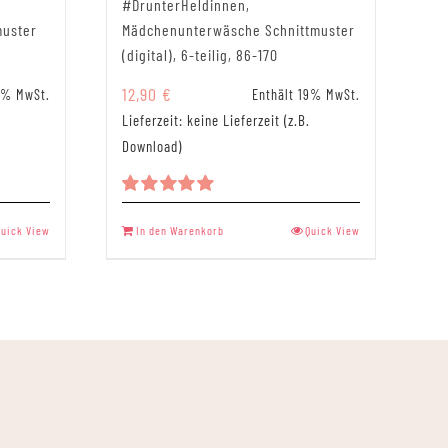
#DrunterHeldinnen,
muster
Mädchenunterwäsche Schnittmuster
(digital), 6-teilig, 86-170
12,90
€
9% MwSt.
Enthält 19% MwSt.
Lieferzeit: keine Lieferzeit (z.B.
Download)
Bewertet
mit
5.00
Quick View
In den Warenkorb
Quick View
von 5