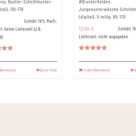
ny, Bustier Schnittmuster-
#DrunterHelden,
ital), 110-176
Jungenunterwäsche Schnitt
(digital), 5 teilig, 86-170
Enthält 19% MwSt.
12,90
€
t: keine Lieferzeit (z.B.
Enthält 1
Lieferzeit: nicht angegeben
d)
Bewertet
tet
mit
5.00
00
von 5
 Warenkorb
Quick View
In den Warenkorb