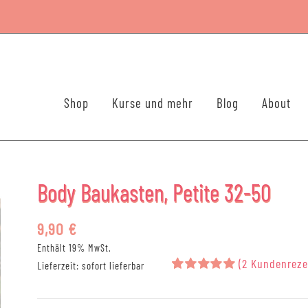
Shop
Kurse und mehr
Blog
About
Body Baukasten, Petite 32-50
9,90
€
Enthält 19% MwSt.
(
2
Kundenreze
Lieferzeit: sofort lieferbar
Bewertet
2
mit
5.00
von 5,