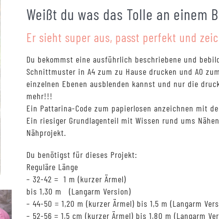
basierend
Weißt du was das Tolle an einem B
auf
Kundenbewertungen
Er sieht super aus, passt perfekt und zei
Du bekommst eine ausführlich beschriebene und bebilde
Schnittmuster in A4 zum zu Hause drucken und A0 zum
einzelnen Ebenen ausblenden kannst und nur die drucks
mehr!!!
Ein Pattarina-Code zum papierlosen anzeichnen mit de
Ein riesiger Grundlagenteil mit Wissen rund ums Nähen
Nähprojekt.
Du benötigst für dieses Projekt:
Reguläre Länge
– 32-42 = 1 m (kurzer Ärmel)
bis 1,30 m (Langarm Version)
– 44-50 = 1,20 m (kurzer Ärmel) bis 1,5 m (Langarm Vers
– 52-56 = 1,5 cm (kurzer Ärmel) bis 1,80 m (Langarm Ver