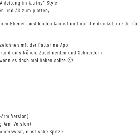
nleitung im k.triny* Style
en und A0 zum plotten,
nen Ebenen ausblenden kannst und nur die druckst, die du für
zeichnen mit der Pattarina-App
en rund ums Nähen, Zuschneiden und Schneidern
wenn es doch mal haken sollte 🙂
g-Arm Version)
ng-Arm Version)
ommersweat, elastische Spitze