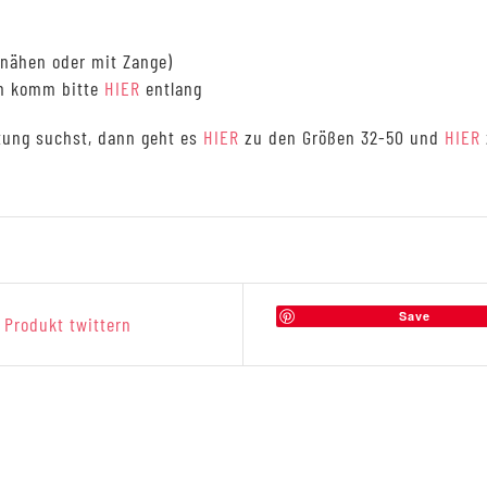
nnähen oder mit Zange)
nn komm bitte
HIER
entlang
tung suchst, dann geht es
HIER
zu den Größen 32-50 und
HIER
Save
Produkt twittern