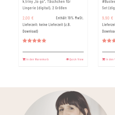
k.triny „to go“, Täschchen für
#Bustee
Lingerie (digital), 2 Größen
Set (dig
2,00
€
9,90
€
Enthält 19% MwSt.
Lieferzeit: keine Lieferzeit (z.B.
Lieferzei
Download)
Downloa
Bewertet
Bewer
mit
5.00
mit
5.
von 5
von 5
In den Warenkorb
Quick View
In den