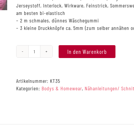
Jerseystoff, Interlock, Wirkware, Feinstrick, Sommerswe
am besten bi-elastisch
– 2 m schmales, dünnes Wäschegummi
– 3 kleine Druckknöpfe ca. 5mm (zum selber annähen o
In den Warenkorb
Body
Baukasten,
Petite
32-
Artikelnummer:
KT35
50
Kategorien:
Bodys & Homewear
,
Nähanleitungen/ Schni
Menge