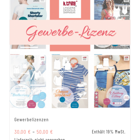
Gewerbelizenzen
Preisspanne:
30,00
€
–
50,00
€
Enthält 19% MwSt.
30,00 €
Lieferzeit: nicht angegeben