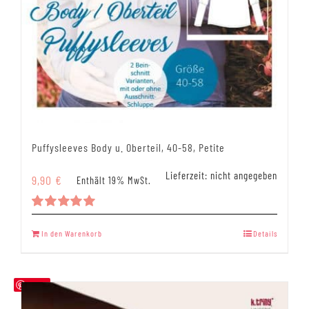
Puffysleeves Body u. Oberteil, 40-58, Petite
Lieferzeit: nicht angegeben
9,90
€
Enthält 19% MwSt.
Bewertet
mit
5.00
In den Warenkorb
Details
von 5
Save