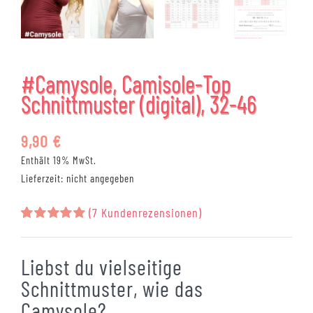
#Camysole, Camisole-Top
Schnittmuster (digital), 32-46
9,90
€
Enthält 19% MwSt.
Lieferzeit: nicht angegeben
(
7
Kundenrezensionen)
Bewertet
7
mit
5.00
von 5,
Liebst du vielseitige
basierend
auf
Schnittmuster, wie das
Kundenbewertungen
Camysole?