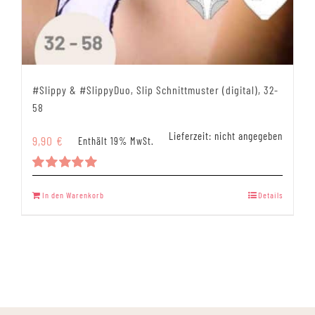
#Slippy & #SlippyDuo, Slip Schnittmuster (digital), 32-
58
Lieferzeit: nicht angegeben
9,90
€
Enthält 19% MwSt.
Bewertet
mit
5.00
In den Warenkorb
Details
von 5