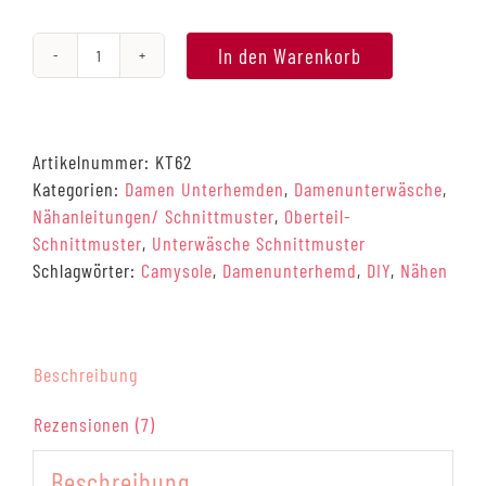
In den Warenkorb
#Camysole,
Camisole-
Top
Schnittmuster
Artikelnummer:
KT62
(digital),
Kategorien:
Damen Unterhemden
,
Damenunterwäsche
,
32-
Nähanleitungen/ Schnittmuster
,
Oberteil-
46
Schnittmuster
,
Unterwäsche Schnittmuster
Menge
Schlagwörter:
Camysole
,
Damenunterhemd
,
DIY
,
Nähen
Beschreibung
Rezensionen (7)
Beschreibung