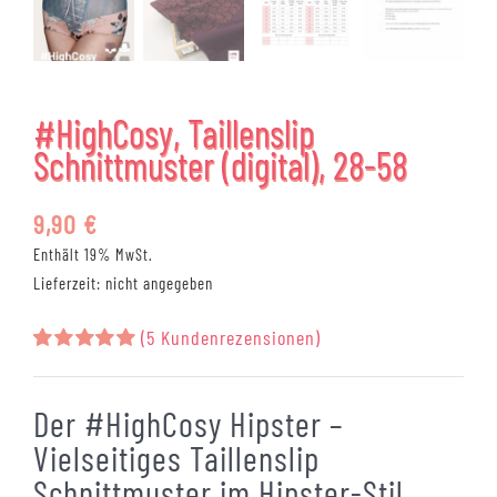
#HighCosy, Taillenslip
Schnittmuster (digital), 28-58
9,90
€
Enthält 19% MwSt.
Lieferzeit: nicht angegeben
(
5
Kundenrezensionen)
Bewertet
5
mit
5.00
von 5,
Der #HighCosy Hipster –
basierend
auf
Vielseitiges Taillenslip
Kundenbewertungen
Schnittmuster im Hipster-Stil