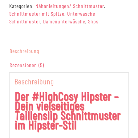
28-
Kategorien:
Nähanleitungen/ Schnittmuster
,
58
Schnittmuster mit Spitze
,
Unterwäsche
[Digital]
Schnittmuster
,
Damenunterwäsche
,
Slips
Menge
Beschreibung
Rezensionen (5)
Beschreibung
Der #HighCosy Hipster –
Dein vielseitiges
Taillenslip Schnittmuster
im Hipster-Stil