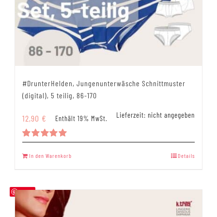
#DrunterHelden, Jungenunterwäsche Schnittmuster
(digital), 5 teilig, 86-170
Lieferzeit: nicht angegeben
12,90
€
Enthält 19% MwSt.
Bewertet
mit
5.00
In den Warenkorb
Details
von 5
Save