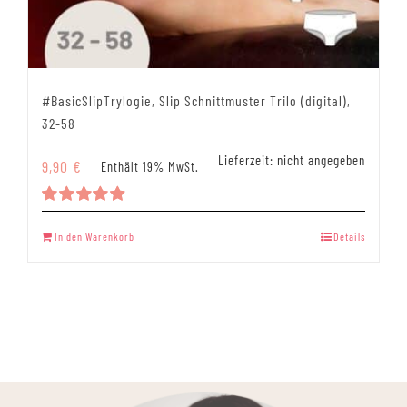
#BasicSlipTrylogie, Slip Schnittmuster Trilo (digital),
32-58
Lieferzeit: nicht angegeben
9,90
€
Enthält 19% MwSt.
Bewertet
mit
4.94
In den Warenkorb
Details
von 5