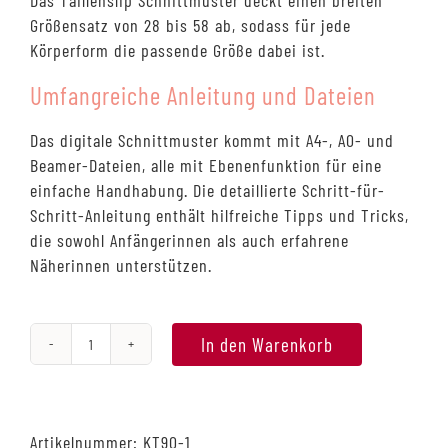
Das Taillenslip Schnittmuster deckt einen breiten
Größensatz von 28 bis 58 ab, sodass für jede
Körperform die passende Größe dabei ist.
Umfangreiche Anleitung und Dateien
Das digitale Schnittmuster kommt mit A4-, A0- und
Beamer-Dateien, alle mit Ebenenfunktion für eine
einfache Handhabung. Die detaillierte Schritt-für-
Schritt-Anleitung enthält hilfreiche Tipps und Tricks,
die sowohl Anfängerinnen als auch erfahrene
Näherinnen unterstützen.
In den Warenkorb
#HighCosy,
Taillenslip
Schnittmuster
(digital),
Artikelnummer:
KT90-1