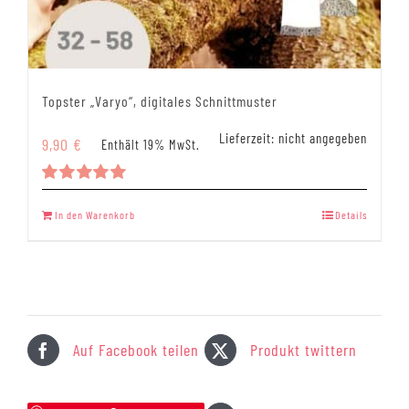
Topster „Varyo“, digitales Schnittmuster
Lieferzeit: nicht angegeben
9,90
€
Enthält 19% MwSt.
Bewertet
mit
5.00
In den Warenkorb
Details
von 5
Auf Facebook teilen
Produkt twittern