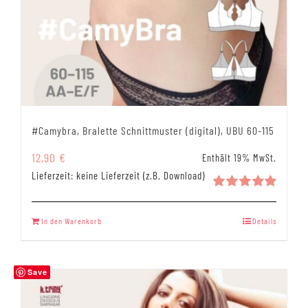
#Camybra, Bralette Schnittmuster (digital), UBU 60-115
12,90
€
Enthält 19% MwSt.
Lieferzeit: keine Lieferzeit (z.B. Download)
Bewertet
mit
5.00
In den Warenkorb
Details
von 5
Save