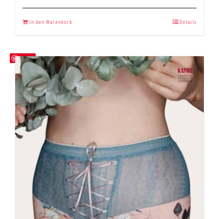
Bewertet
mit
5.00
In den Warenkorb
Details
von 5
Save