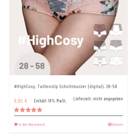
#HighCosy, Taillenslip Schnittmuster (digital), 28-58
Lieferzeit: nicht angegeben
9,90
€
Enthält 19% MwSt.
Bewertet
mit
5.00
In den Warenkorb
Details
von 5