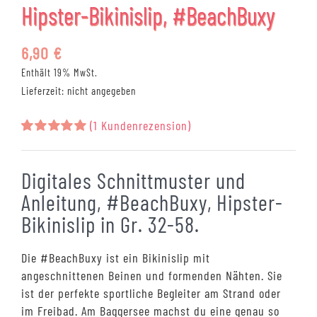
Hipster-Bikinislip, #BeachBuxy
6,90
€
Enthält 19% MwSt.
Lieferzeit: nicht angegeben
(
1
Kundenrezension)
Bewertet
1
mit
5.00
von 5,
Digitales Schnittmuster und
basierend
auf
Anleitung, #BeachBuxy, Hipster-
Kundenbewertung
Bikinislip in Gr. 32-58.
Die #BeachBuxy ist ein Bikinislip mit
angeschnittenen Beinen und formenden Nähten. Sie
ist der perfekte sportliche Begleiter am Strand oder
im Freibad. Am Baggersee machst du eine genau so