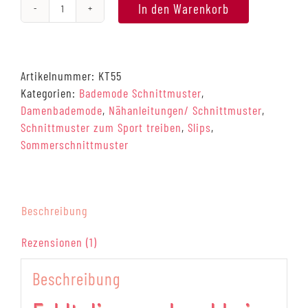
In den Warenkorb
Hipster-
Bikinislip,
#BeachBuxy
[Digital]
Artikelnummer:
KT55
Menge
Kategorien:
Bademode Schnittmuster
,
Damenbademode
,
Nähanleitungen/ Schnittmuster
,
Schnittmuster zum Sport treiben
,
Slips
,
Sommerschnittmuster
Beschreibung
Rezensionen (1)
Beschreibung