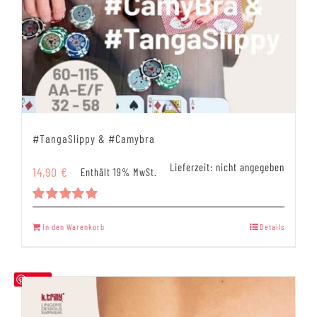
#TangaSlippy & #Camybra
Lieferzeit: nicht angegeben
14,90
€
Enthält 19% MwSt.
Bewertet
mit
5.00
In den Warenkorb
Details
von 5
Save