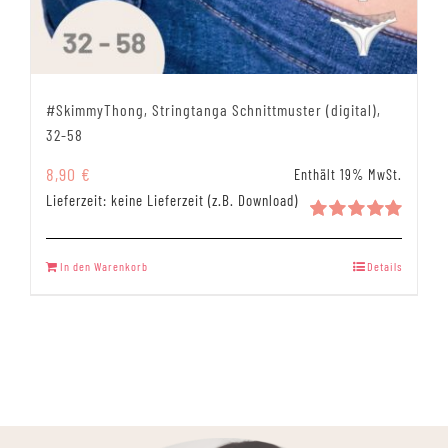
#SkimmyThong, Stringtanga Schnittmuster (digital),
32-58
8,90
€
Enthält 19% MwSt.
Lieferzeit: keine Lieferzeit (z.B. Download)
Bewertet
mit
5.00
In den Warenkorb
Details
von 5