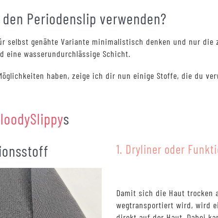
r den Periodenslip verwenden?
ür selbst genähte Variante minimalistisch denken und nur die 
nd eine wasserundurchlässige Schicht.
Möglichkeiten haben, zeige ich dir nun einige Stoffe, die du 
loodySlippy
s
ionsstoff
1. Dryliner oder Funkt
Damit sich die Haut trocken 
wegtransportiert wird, wird ei
direkt auf der Haut. Dabei k