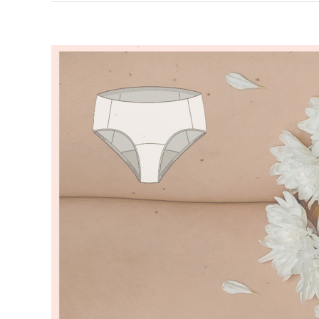
Zeige
grösseres
Bild