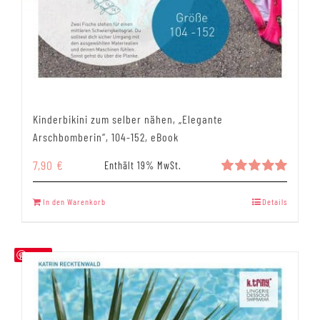
Kinderbikini zum selber nähen, „Elegante
Arschbomberin“, 104-152, eBook
7,90
€
Enthält 19% MwSt.
Bewertet
mit
5.00
In den Warenkorb
Details
von 5
Save