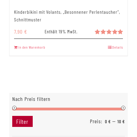
Kinderbikini mit Volants, „Besonnener Perlentaucher“,
Schnittmuster
7,90
€
Enthält 19% MwSt.
Bewertet
mit
5.00
In den Warenkorb
Details
von 5
Nach Preis filtern
Preis:
—
Filter
0 €
10 €
Min.
Max.
Preis
Preis