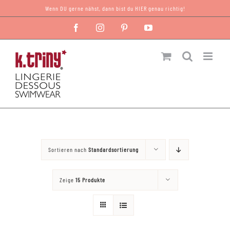
Zum
Wenn DU gerne nähst, dann bist du HIER genau richtig!
Inhalt
Facebook
Instagram
Pinterest
YouTube
springen
Sortieren nach
Standardsortierung
Zeige
15 Produkte