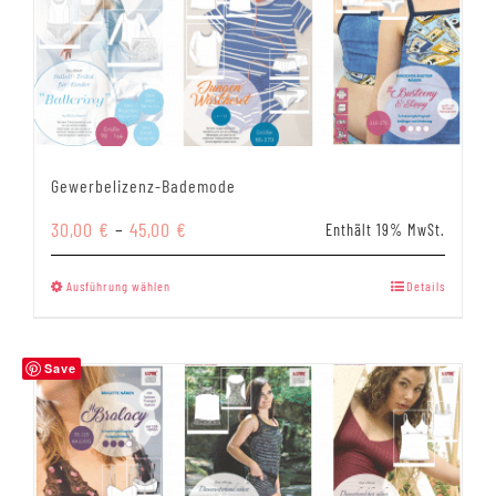
Gewerbelizenz-Bademode
Preisspanne:
30,00
€
–
45,00
€
Enthält 19% MwSt.
30,00 €
bis
Dieses
Ausführung wählen
Details
45,00 €
Produkt
weist
mehrere
Save
Varianten
auf.
Die
Optionen