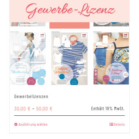
Gewerbelizenzen
Preisspanne:
30,00
€
–
50,00
€
Enthält 19% MwSt.
30,00 €
bis
Dieses
Ausführung wählen
Details
50,00 €
Produkt