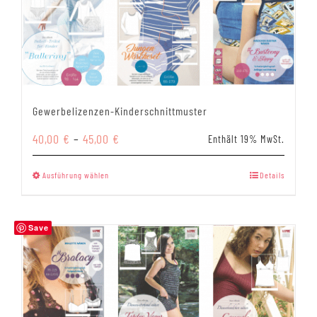
Gewerbelizenzen-Kinderschnittmuster
Preisspanne:
40,00
€
–
45,00
€
Enthält 19% MwSt.
40,00 €
bis
Dieses
Ausführung wählen
Details
45,00 €
Produkt
weist
mehrere
Save
Varianten
auf.
Die
Optionen
können