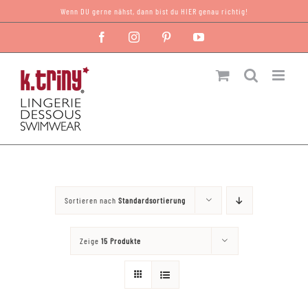
Zum
Wenn DU gerne nähst, dann bist du HIER genau richtig!
Inhalt
Facebook
Instagram
Pinterest
YouTube
springen
Sortieren nach
Standardsortierung
Zeige
15 Produkte