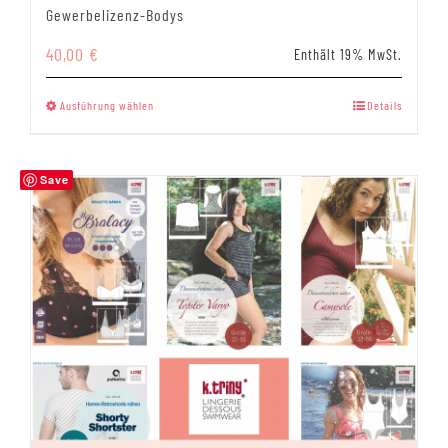
Gewerbelizenz-Bodys
40,00
€
Enthält 19% MwSt.
Dieses
Ausführung wählen
Details
Produkt
weist
mehrere
Save
Varianten
auf.
Die
Optionen
können
auf
der
Produktseite
gewählt
werden