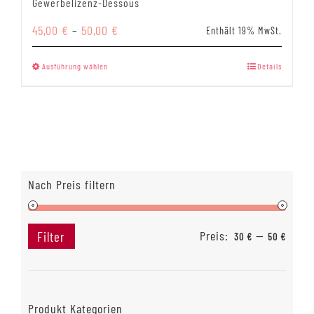
Gewerbelizenz-Dessous
Preisspanne:
45,00
€
–
50,00
€
Enthält 19% MwSt.
45,00 €
bis
Dieses
Ausführung wählen
Details
50,00 €
Produkt
weist
mehrere
Varianten
auf.
Die
Nach Preis filtern
Optionen
können
auf
Preis:
—
Filter
30 €
50 €
der
Min.
Max.
Produktseite
Preis
Preis
gewählt
werden
Produkt Kategorien