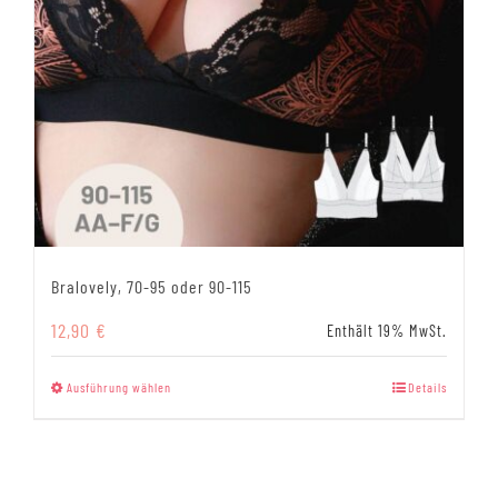
Bralovely, 70-95 oder 90-115
12,90
€
Enthält 19% MwSt.
Dieses
Ausführung wählen
Details
Produkt
weist
mehrere
Varianten