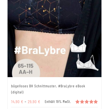
bügelloses BH Schnittmuster, #BraLybre eBook
(digital)
Preisspanne:
14,90
€
–
29,90
€
Enthält 19% MwSt.
14,90 €
Bewertet