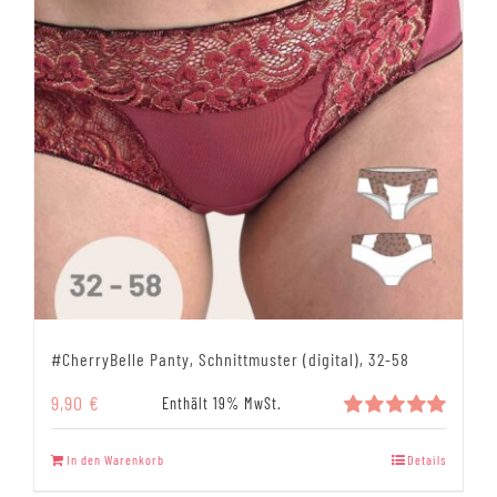
#CherryBelle Panty, Schnittmuster (digital), 32-58
9,90
€
Enthält 19% MwSt.
Bewertet
mit
5.00
In den Warenkorb
Details
von 5