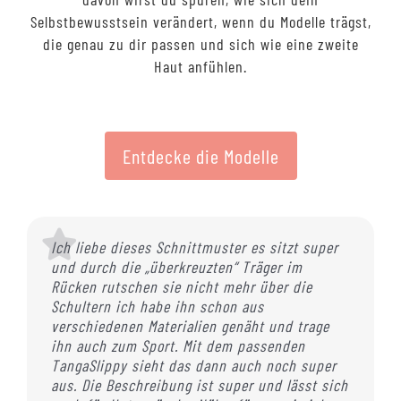
Selbstbewusstsein verändert, wenn du Modelle trägst,
die genau zu dir passen und sich wie eine zweite
Haut anfühlen.
Entdecke die Modelle
Ich liebe dieses Schnittmuster es sitzt super
Danke für das tolle Schnittmuster. Ich hab
Tolles Schnittmuster. Lässt sich schnell nähen
Was für ein toller Kurs. Ja, es ist im ersten
und durch die „überkreuzten“ Träger im
davon schon einige für meine Tochter genäht.
und hält auch bei meiner Oberweite (80E/F).
Moment viel Geld. Aber unglaublich gut
Rücken rutschen sie nicht mehr über die
Perfekte Passform und so angenehm zu
Das Bustier ist so bequem, da folgen noch
angelegt. Ich nähe schon eine Weile
Schultern ich habe ihn schon aus
tragen. Oft nehme ich auch zu klein gewordene
weitere.
Unterwäsche und hätte ich den Kurs vorher
verschiedenen Materialien genäht und trage
Jersey-Sachen , um daraus ein neues Set zu
gemacht, wäre das alles viel einfacher
Dezember 13, 2024
ihn auch zum Sport. Mit dem passenden
kreieren. Einige Sets habe ich auch schon
gewesen. So viele Tipps und Ideen… einfach
TangaSlippy sieht das dann auch noch super
verschenkt.
Klasse und sehr empfehlenswert. Katriny
aus. Die Beschreibung ist super und lässt sich
erklärt einfach so super! Ich habe so viel dazu
Nicole
,
#SimplyBelle, Bustier Schnittmuster