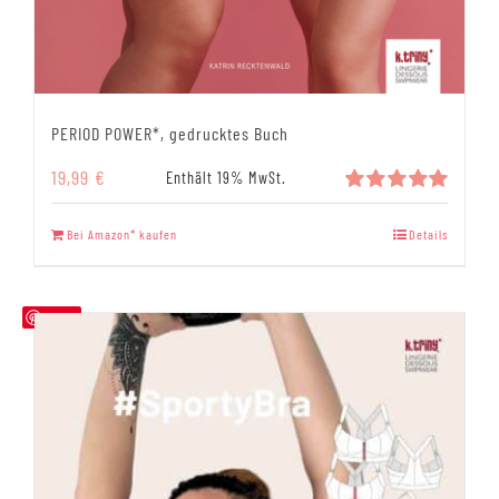
PERIOD POWER*, gedrucktes Buch
19,99
€
Enthält 19% MwSt.
Bewertet
mit
5.00
Bei Amazon* kaufen
Details
von 5
Save