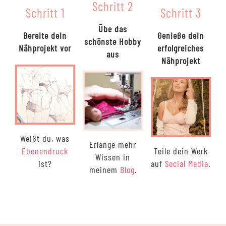
Schritt 2
Schritt 1
Schritt 3
auf.
Die
Übe das
Bereite dein
Genieße dein
Optionen
schönste Hobby
Nähprojekt vor
erfolgreiches
können
aus
Nähprojekt
auf
der
Produktseite
gewählt
werden
Weißt du, was
Erlange mehr
Ebenendruck
Teile dein Werk
Wissen in
ist?
auf
Social Media
.
meinem
Blog
.