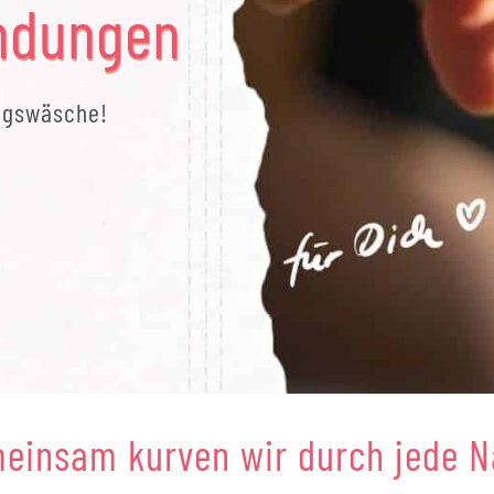
ndungen
ingswäsche!
einsam kurven wir durch jede N