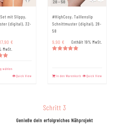
Set mit Slippy,
#HighCosy, Taillenslip
ter (digital), 32-
Schnittmuster (digital), 28-
58
Preisspanne:
17,90
€
9,90
€
Enthält 19% MwSt.
9,90 €
% MwSt.
bis
Bewertet
mit
5.00
17,90 €
t
von 5
Dieses
g wählen
Produkt
Quick View
In den Warenkorb
Quick View
weist
mehrere
Varianten
auf.
Schritt 3
Die
Optionen
Genieße dein erfolgreiches Nähprojekt
können