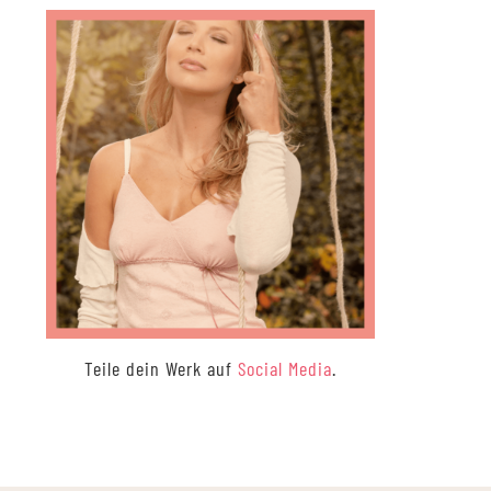
auf
der
Produktseite
gewählt
werden
Teile dein Werk auf
Social Media
.