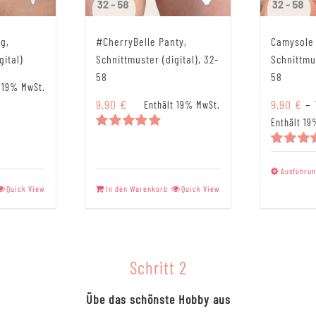
ng,
#CherryBelle Panty,
Camysole 
gital)
Schnittmuster (digital), 32-
Schnittmus
58
58
t 19% MwSt.
9,90
€
9,90
€
–
Enthält 19% MwSt.
Enthält 19
Bewertet
mit
5.00
Bewerte
von 5
mit
5.00
Ausführun
von 5
Quick View
In den Warenkorb
Quick View
Schritt 2
Übe das schönste Hobby aus