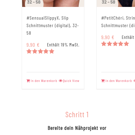
#SensualSlippyX, Slip
#PetitChéri, Stri
Schnittmuster (digital), 32-
Schnittmuster (di
58
9,90
€
Enthäl
9,90
€
Enthält 19% MwSt.
Bewertet
mit
5.00
Bewertet
von 5
mit
5.00
von 5
In den Warenkorb
Quick View
In den Warenkorb
Schritt 1
Bereite dein Nähprojekt vor