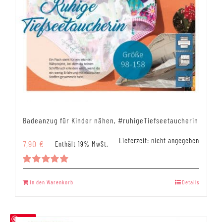
Badeanzug für Kinder nähen, #ruhigeTiefseetaucherin
Lieferzeit: nicht angegeben
7,90
€
Enthält 19% MwSt.
Bewertet
mit
5.00
In den Warenkorb
Details
von 5
Save