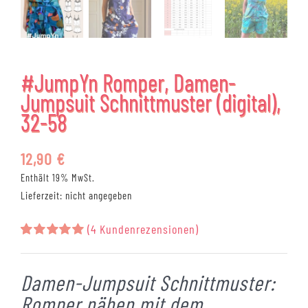
#JumpYn Romper, Damen-
Jumpsuit Schnittmuster (digital),
32-58
12,90
€
Enthält 19% MwSt.
Lieferzeit: nicht angegeben
(
4
Kundenrezensionen)
Bewertet
4
mit
5.00
von 5,
Damen-Jumpsuit Schnittmuster:
basierend
auf
Romper nähen mit dem