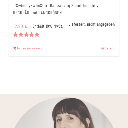
#SwimmySwimStar, Badeanzug Schnittmuster,
REGULÄR und LANGGRÖßEN
Lieferzeit: nicht angegeben
12,90
€
Enthält 19% MwSt.
Bewertet
mit
5.00
In den Warenkorb
Details
von 5