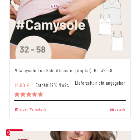
#Camysole Top Schnittmuster (digital), Gr. 32-58
Lieferzeit: nicht angegeben
14,90
€
Enthält 19% MwSt.
Bewertet
mit
5.00
In den Warenkorb
Details
von 5
Save