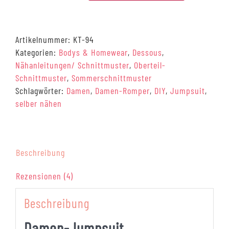
Romper,
Damen-
Jumpsuit
Artikelnummer:
KT-94
Schnittmuster
Kategorien:
Bodys & Homewear
,
Dessous
,
(digital),
Nähanleitungen/ Schnittmuster
,
Oberteil-
32-
Schnittmuster
,
Sommerschnittmuster
58
Schlagwörter:
Damen
,
Damen-Romper
,
DIY
,
Jumpsuit
,
[Digital]
selber nähen
Menge
Beschreibung
Rezensionen (4)
Beschreibung
Damen-Jumpsuit