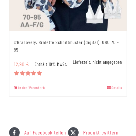
#BraLovely, Bralette Schnittmuster (digital), UBU 70 –
95
Lieferzeit: nicht angegeben
12,90
€
Enthält 19% MwSt.
Bewertet
mit
5.00
In den Warenkorb
Details
von 5
Auf Facebook teilen
Produkt twittern