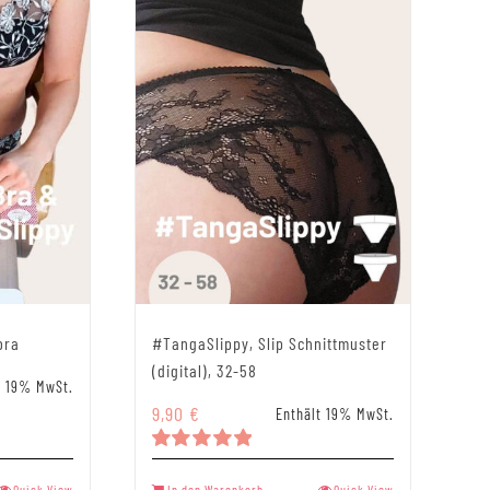
bra
#TangaSlippy, Slip Schnittmuster
(digital), 32-58
t 19% MwSt.
9,90
€
Enthält 19% MwSt.
Bewertet
mit
5.00
Quick View
In den Warenkorb
Quick View