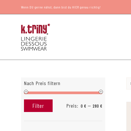
Zum
Wenn DU gerne nähst, dann bist du HIER genau richtig!
Inhalt
springen
Nach Preis filtern
Preis:
—
Filter
0 €
280 €
Min.
Max.
Preis
Preis