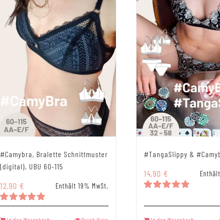
#Camybra, Bralette Schnittmuster
#TangaSlippy & #Camy
(digital), UBU 60-115
14,90
€
Enthäl
12,90
€
Enthält 19% MwSt.
Bewertet
mit
5.00
Bewertet
von 5
mit
5.00
In den Warenkorb
Quick View
In den Warenkorb