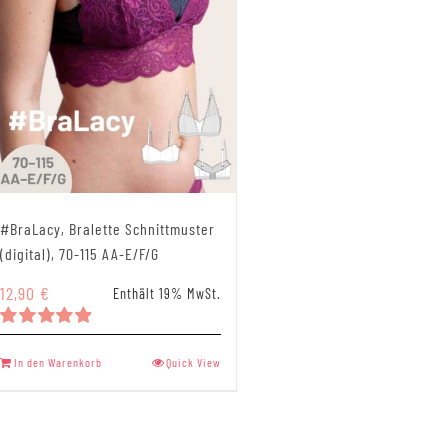
Produk
gewähl
werde
#BraLacy, Bralette Schnittmuster
(digital), 70-115 AA-E/F/G
12,90
€
Enthält 19% MwSt.
Bewertet
mit
4.93
In den Warenkorb
Quick View
von 5