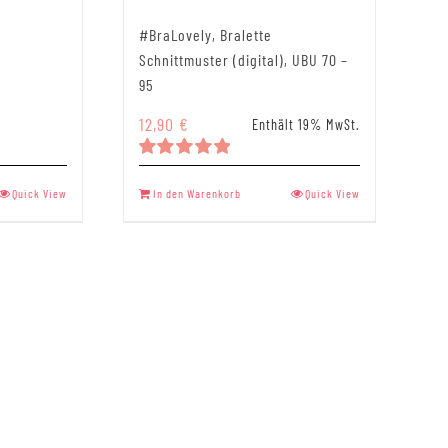
#BraLovely, Bralette
sspanne:
Schnittmuster (digital), UBU 70 –
0 €
95
12,90
€
0 €
Enthält 19% MwSt.
Bewertet
mit
5.00
Quick View
In den Warenkorb
Quick View
von 5
t
re
ten
en
n