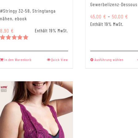
Gewerbelizenz-Dessous
#Stringy 32-58, Stringtanga
Prei
45,00
€
–
50,00
€
nähen, ebook
45,0
Enthält 19% MwSt.
8,90
€
bis
Enthält 19% MwSt.
50,0
Bewertet
mit
5.00
von 5
Dieses
In den Warenkorb
Quick View
Ausführung wählen
Produk
weist
mehre
Varian
auf.
Die
Option
könne
auf
der