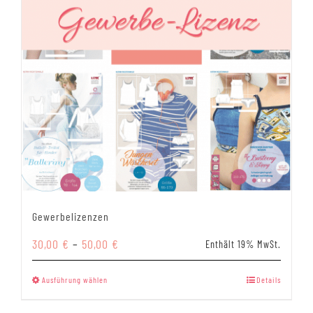
Gewerbelizenzen
Preisspanne:
30,00
€
–
50,00
€
Enthält 19% MwSt.
30,00 €
bis
Dieses
Ausführung wählen
Details
50,00 €
Produkt