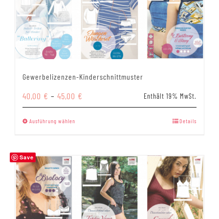
Gewerbelizenzen-Kinderschnittmuster
Preisspanne:
40,00
€
–
45,00
€
Enthält 19% MwSt.
40,00 €
bis
Dieses
Ausführung wählen
Details
45,00 €
Produkt
weist
mehrere
Save
Varianten
auf.
Die
Optionen
können