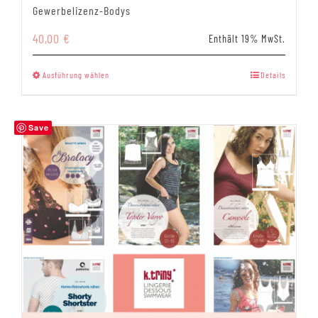
Gewerbelizenz-Bodys
40,00
€
Enthält 19% MwSt.
Dieses
Ausführung wählen
Details
Produkt
weist
mehrere
Save
Varianten
auf.
Die
Optionen
können
auf
der
Produktseite
gewählt
werden