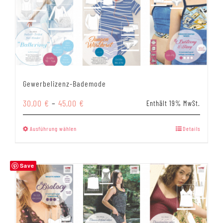
Gewerbelizenz-Bademode
Preisspanne:
30,00
€
–
45,00
€
Enthält 19% MwSt.
30,00 €
bis
Dieses
Ausführung wählen
Details
45,00 €
Produkt
weist
mehrere
Save
Varianten
auf.
Die
Optionen