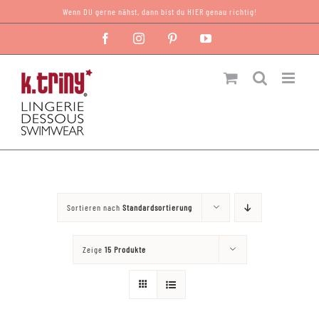
Zum
Wenn DU gerne nähst, dann bist du HIER genau richtig!
Inhalt
Facebook
Instagram
Pinterest
YouTube
springen
Sortieren nach
Standardsortierung
Zeige
15 Produkte