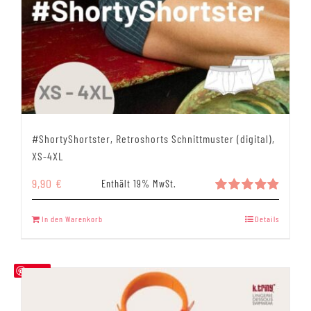
#ShortyShortster, Retroshorts Schnittmuster (digital),
XS-4XL
9,90
€
Enthält 19% MwSt.
Bewertet
mit
4.89
In den Warenkorb
Details
von 5
Save