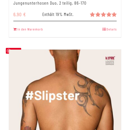
Jungenunterhosen Duo, 2 teilig, 86-170
6,90
€
Enthält 19% MwSt.
Bewertet
mit
5.00
In den Warenkorb
Details
von 5
Save