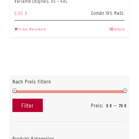
Variante (digital), XS – 4XL
9,90
€
Enthält 19% MwSt.
In den Warenkorb
Details
Nach Preis filtern
Preis:
—
Filter
0 €
70 €
Min.
Max.
Preis
Preis
Produkt Kategorien