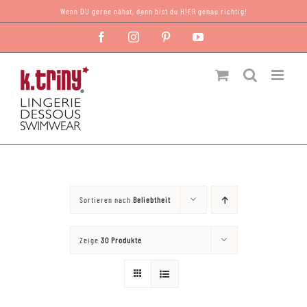
Zum
Wenn DU gerne nähst, dann bist du HIER genau richtig!
Inhalt
Facebook
Instagram
Pinterest
YouTube
springen
Sortieren nach
Beliebtheit
Zeige
30 Produkte