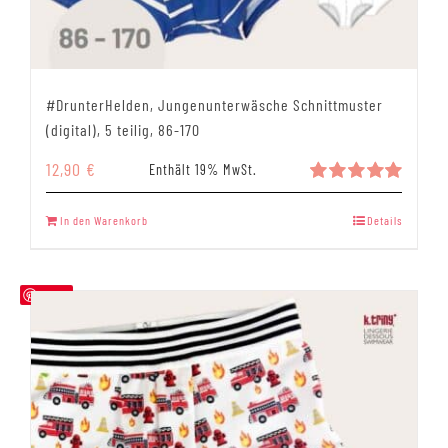
#DrunterHelden, Jungenunterwäsche Schnittmuster
(digital), 5 teilig, 86-170
12,90
€
Enthält 19% MwSt.
Bewertet
mit
5.00
In den Warenkorb
Details
von 5
Save