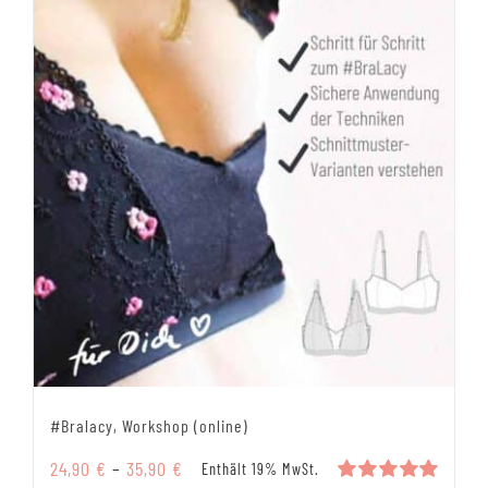
gewählt
werden
#Bralacy, Workshop (online)
Preisspanne:
24,90
€
–
35,90
€
Enthält 19% MwSt.