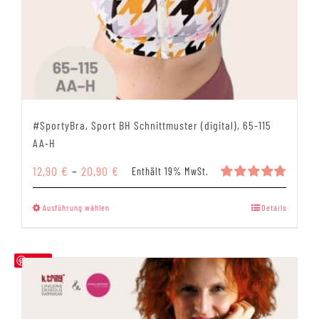
#SportyBra, Sport BH Schnittmuster (digital), 65-115
AA-H
Preisspanne:
12,90
€
–
20,90
€
Enthält 19% MwSt.
12,90 €
Bewertet
mit
4.79
bis
Dieses
Ausführung wählen
Details
von 5
20,90 €
Produkt
weist
mehrere
Save
Varianten
auf.
Die