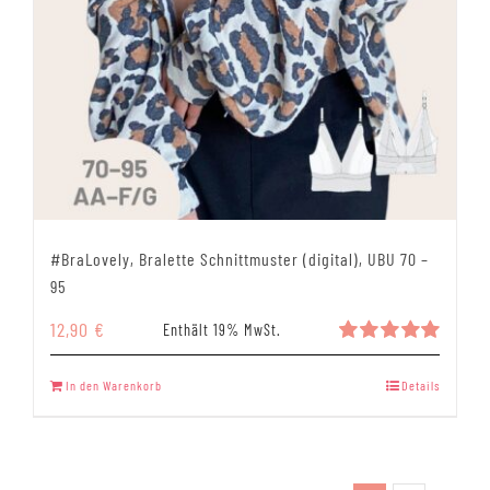
#BraLovely, Bralette Schnittmuster (digital), UBU 70 –
95
12,90
€
Enthält 19% MwSt.
Bewertet
mit
5.00
In den Warenkorb
Details
von 5