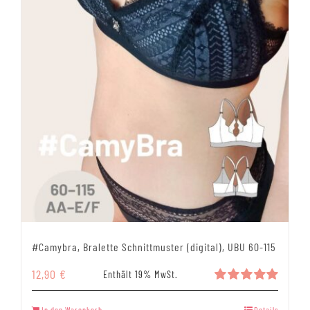
#Camybra, Bralette Schnittmuster (digital), UBU 60-115
12,90
€
Enthält 19% MwSt.
Bewertet
mit
5.00
In den Warenkorb
Details