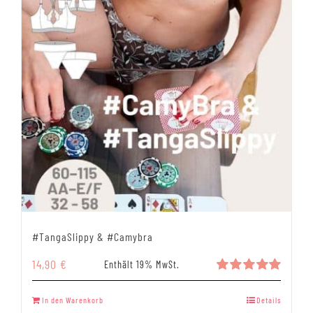
#TangaSlippy & #Camybra
14,90
€
Enthält 19% MwSt.
Bewertet
mit
5.00
In den Warenkorb
Details
von 5