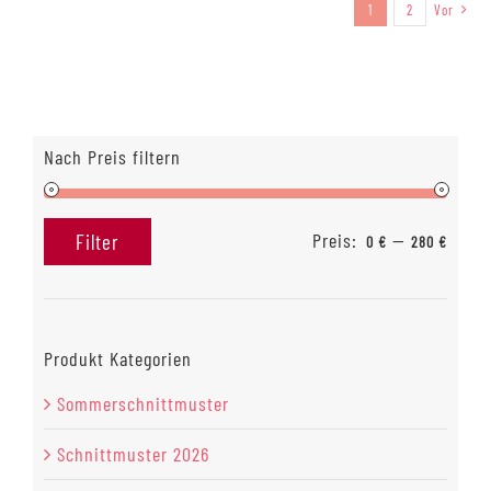
1
2
Vor
Nach Preis filtern
Preis:
—
Filter
0 €
280 €
Min.
Max.
Preis
Preis
Produkt Kategorien
Sommerschnittmuster
Schnittmuster 2026