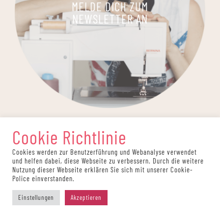
MELDE DICH ZUM
NEWSLETTER AN
Cookie Richtlinie
Cookies werden zur Benutzerführung und Webanalyse verwendet
und helfen dabei, diese Webseite zu verbessern. Durch die weitere
Nutzung dieser Webseite erklären Sie sich mit unserer Cookie-
Police einverstanden.
Einstellungen
Akzeptieren
Auf dieser Website werden Partnerlinks verwendet.
Wörter, die Links enthalten und mit einem Sternchen*