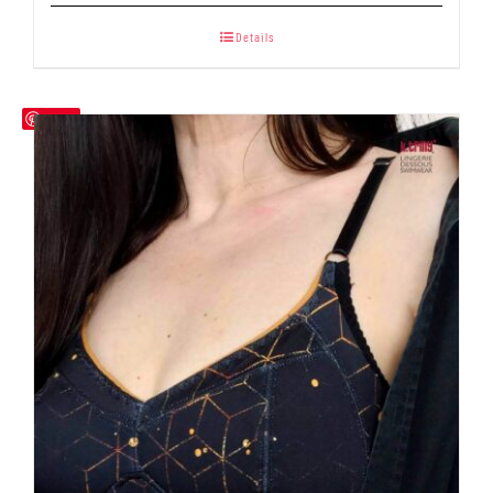
24,90 €
Bewertet
mit
5.00
bis
Details
von 5
35,90 €
Save