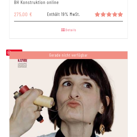
BH Konstruktion online
275,00
€
Enthält 19% MwSt.
Bewertet
mit
5.00
Details
von 5
Save
Gerade nicht verfügbar