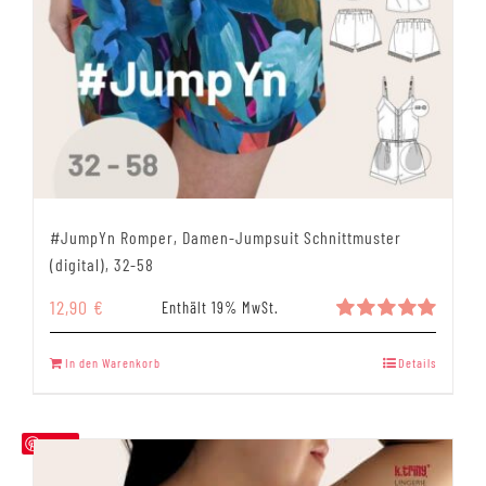
#JumpYn Romper, Damen-Jumpsuit Schnittmuster
(digital), 32-58
12,90
€
Enthält 19% MwSt.
Bewertet
mit
5.00
In den Warenkorb
Details
von 5
Save