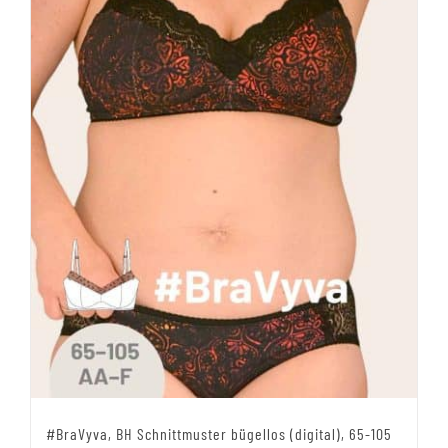
Produktseite
gewählt
werden
#BraVyva, BH Schnittmuster bügellos (digital), 65-105