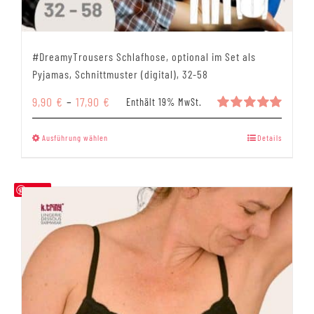
#DreamyTrousers Schlafhose, optional im Set als
Pyjamas, Schnittmuster (digital), 32-58
Preisspanne:
9,90
€
–
17,90
€
Enthält 19% MwSt.
9,90 €
Bewertet
mit
5.00
bis
Dieses
Ausführung wählen
Details
von 5
17,90 €
Produkt
weist
mehrere
Save
Varianten
auf.
Die
Optionen
können
auf
der