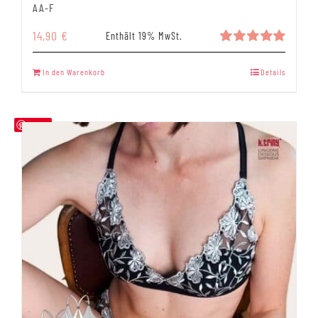
AA-F
14,90
€
Enthält 19% MwSt.
Bewertet
mit
5.00
In den Warenkorb
Details
von 5
Save