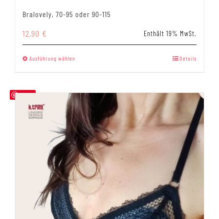
Bralovely, 70-95 oder 90-115
12,90
€
Enthält 19% MwSt.
Dieses
Ausführung wählen
Details
Produkt
weist
mehrere
Save
Varianten
auf.
Die
Optionen
können
auf
der
Produktseite
gewählt
werden