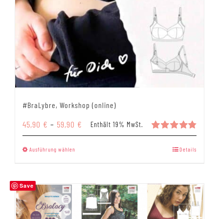
#BraLybre, Workshop (online)
Preisspanne:
45,90
€
–
59,90
€
Enthält 19% MwSt.
45,90 €
Bewertet
mit
4.86
bis
Dieses
Ausführung wählen
Details
von 5
59,90 €
Produkt
weist
mehrere
Save
Varianten
auf.