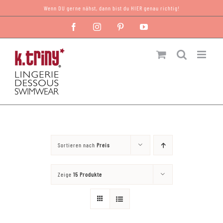
Zum
Wenn DU gerne nähst, dann bist du HIER genau richtig!
Inhalt
Facebook
Instagram
Pinterest
YouTube
springen
Sortieren nach
Preis
Zeige
15 Produkte