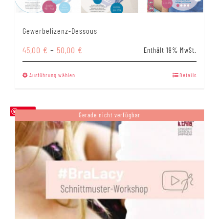
Gewerbelizenz-Dessous
Preisspanne:
45,00
€
–
50,00
€
Enthält 19% MwSt.
45,00 €
bis
Dieses
Ausführung wählen
Details
50,00 €
Produkt
weist
mehrere
Save
Gerade nicht verfügbar
Varianten
auf.
Die
Optionen
können
auf
der
Produktseite