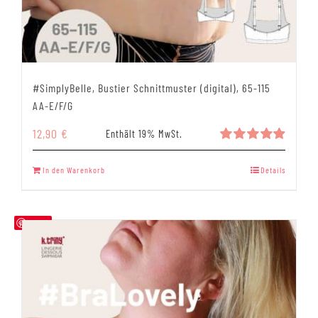
#SimplyBelle, Bustier Schnittmuster (digital), 65-115
AA-E/F/G
12,90
€
Enthält 19% MwSt.
Bewertet
mit
4.94
In den Warenkorb
Details
von 5
Save