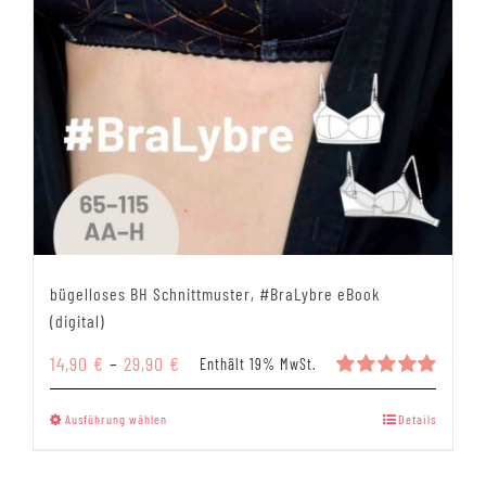
bügelloses BH Schnittmuster, #BraLybre eBook
(digital)
Preisspanne:
14,90
€
–
29,90
€
Enthält 19% MwSt.
14,90 €
Bewertet
mit
4.95
bis
Dieses
Ausführung wählen
Details
von 5
29,90 €
Produkt
weist