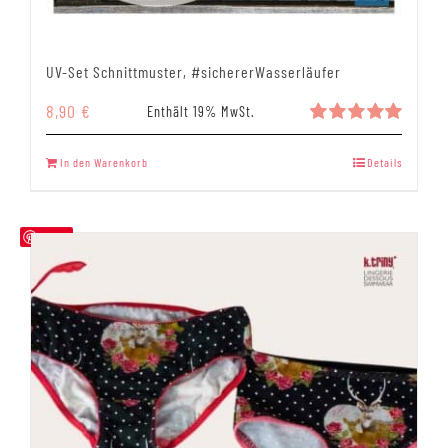
UV-Set Schnittmuster, #sichererWasserläufer
8,90
€
Enthält 19% MwSt.
Bewertet
mit
5.00
In den Warenkorb
Details
von 5
Save