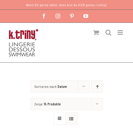
Zum
Wenn DU gerne nähst, dann bist du HIER genau richtig!
Inhalt
Facebook
Instagram
Pinterest
YouTube
springen
Sortieren nach
Datum
Zeige
15 Produkte