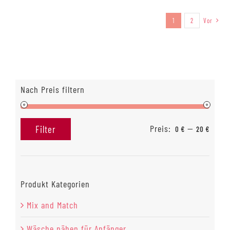
1
2
Vor
Nach Preis filtern
Preis:
—
Filter
0 €
20 €
Min.
Max.
Preis
Preis
Produkt Kategorien
Mix and Match
Wäsche nähen für Anfänger