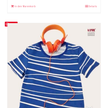
Bewertet
mit
5.00
In den Warenkorb
Details
von 5
Save