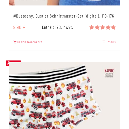
#Busteeny, Bustier Schnittmuster-Set (digital), 110-176
9,90
€
Enthält 19% MwSt.
Bewertet
mit
5.00
In den Warenkorb
Details
von 5
Save