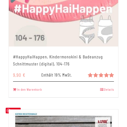
#HappyHaiHappen, Kindermonokini & Badeanzug
Schnittmuster (digital), 104-176
9,90
€
Enthält 19% MwSt.
Bewertet
mit
5.00
In den Warenkorb
Details
von 5
Save