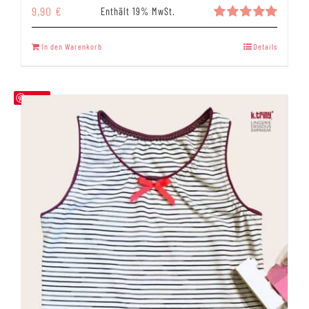
9,90
€
Enthält 19% MwSt.
Bewertet
mit
5.00
In den Warenkorb
Details
von 5
Save