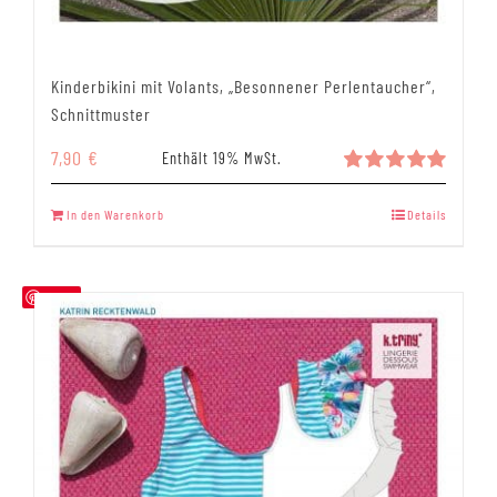
Kinderbikini mit Volants, „Besonnener Perlentaucher“,
Schnittmuster
7,90
€
Enthält 19% MwSt.
Bewertet
mit
5.00
In den Warenkorb
Details
von 5
Save