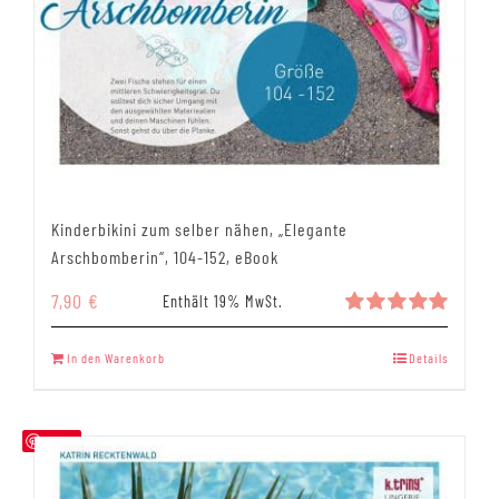
Kinderbikini zum selber nähen, „Elegante
Arschbomberin“, 104-152, eBook
7,90
€
Enthält 19% MwSt.
Bewertet
mit
5.00
In den Warenkorb
Details
von 5
Save