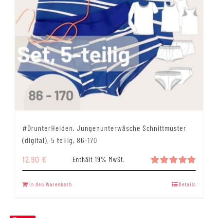
#DrunterHelden, Jungenunterwäsche Schnittmuster
(digital), 5 teilig, 86-170
12,90
€
Enthält 19% MwSt.
Bewertet
mit
5.00
In den Warenkorb
Details
von 5