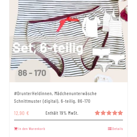
#DrunterHeldinnen, Mädchenunterwäsche
Schnittmuster (digital), 6-teilig, 86-170
12,90
€
Enthält 19% MwSt.
Bewertet
mit
5.00
In den Warenkorb
Details
von 5