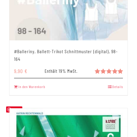
#Balleriny, Ballett-Trikot Schnittmuster (digital), 98-
164
9,90
€
Enthält 19% MwSt.
Bewertet
mit
5.00
In den Warenkorb
Details
von 5
Save