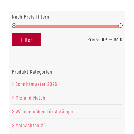
Nach Preis filtern
Preis:
—
Filter
0 €
50 €
Min.
Max.
Preis
Preis
Produkt Kategorien
Schnittmuster 2026
Mix and Match
Wäsche nähen für Anfänger
Mainachten 26