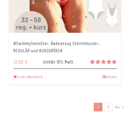
#SwimmySwimStar, Badeanzug Schnittmuster,
REGULÄR und KURZGRÖßEN
12,90
€
Enthält 19% MwSt.
Bewertet
mit
5.00
In den Warenkorb
Details
von 5
1
2
Vor