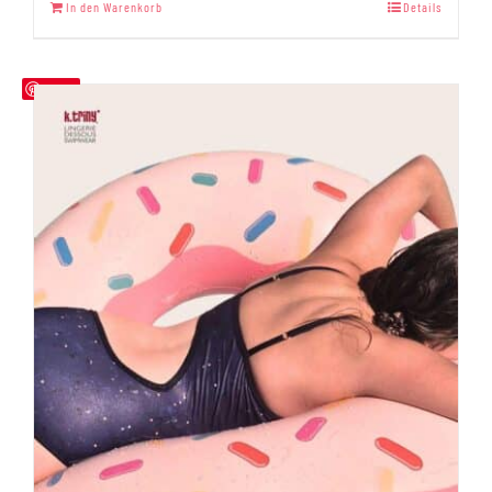
mit
5.00
In den Warenkorb
Details
von 5
Save