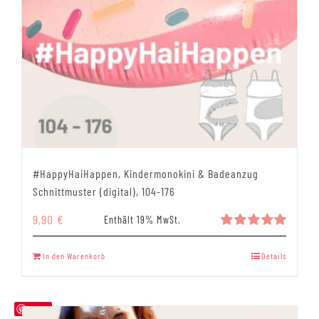
#HappyHaiHappen, Kindermonokini & Badeanzug
Schnittmuster (digital), 104-176
9,90
€
Enthält 19% MwSt.
Bewertet
mit
5.00
In den Warenkorb
Details
von 5
Save