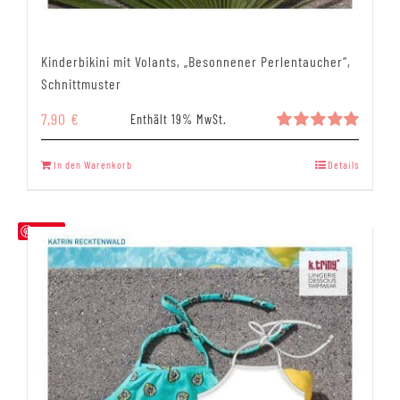
Kinderbikini mit Volants, „Besonnener Perlentaucher“,
Schnittmuster
7,90
€
Enthält 19% MwSt.
Bewertet
mit
5.00
In den Warenkorb
Details
von 5
Save