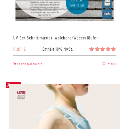
UV-Set Schnittmuster, #sichererWasserläufer
8,90
€
Enthält 19% MwSt.
Bewertet
mit
5.00
In den Warenkorb
Details
von 5
Save