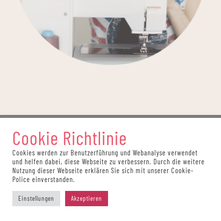
Cookie Richtlinie
Cookies werden zur Benutzerführung und Webanalyse verwendet
Auf dieser Website werden Partnerlinks verwendet.
und helfen dabei, diese Webseite zu verbessern. Durch die weitere
Wörter, die Links enthalten und mit einem Sternchen*
Nutzung dieser Webseite erklären Sie sich mit unserer Cookie-
Police einverstanden.
gekennzeichnet sind, können solche Partnerlinks sein.
Wenn du über einen dieser Links einkaufst, erhält
Einstellungen
Akzeptieren
k.triny* lingerie eine Vergütung. Als Amazon-Partner
verdiene ich an qualifizierten Käufen. Diese