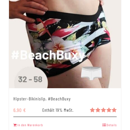
Hipster-Bikinislip, #BeachBuxy
6,90
€
Enthält 19% MwSt.
Bewertet
mit
5.00
In den Warenkorb
Details
von 5