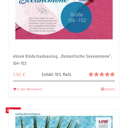
ebook Kinderbadeanzug, „Romantische Seeanemone“,
104-152
7,90
€
Enthält 19% MwSt.
Bewertet
mit
5.00
In den Warenkorb
Details
von 5
Save