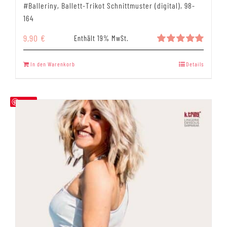
#Balleriny, Ballett-Trikot Schnittmuster (digital), 98-
164
9,90
€
Enthält 19% MwSt.
Bewertet
mit
5.00
In den Warenkorb
Details
von 5
Save