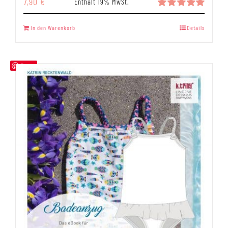
7,90
€
Enthält 19% MwSt.
Bewertet
mit
5.00
In den Warenkorb
Details
von 5
Save