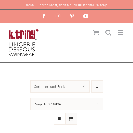
Zum
Wenn DU gerne nähst, dann bist du HIER genau richtig!
Inhalt
Facebook
Instagram
Pinterest
YouTube
springen
Sortieren nach
Preis
Zeige
15 Produkte