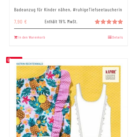
Badeanzug für Kinder nähen, #ruhigeTiefseetaucherin
7,90
€
Enthält 19% MwSt.
Bewertet
mit
5.00
In den Warenkorb
Details
von 5
Save