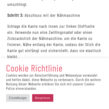
umschlingt.
Schritt 3:
Abschluss mit der Nähmaschine
Schlage die Kante nach innen zur linken Stoffseite
ein. Verwende nun eine Zwillingsnadel oder einen
Zickzackstich der Nähmaschine, um die Kante zu
fixieren. Nähe entlang der Kante, sodass der Stich die
Kante gut einfängt und sicherstellt, dass sie elastisch
bleibt.
Cookie Richtlinie
Du wirst feststellen, dass die Kombination aus der
Overlock-Näh-Methode und dem elastischen Stich der
Cookies werden zur Benutzerführung und Webanalyse verwendet
Nähmaschine eine sichere und elastische Befestigung
und helfen dabei, diese Webseite zu verbessern. Durch die weitere
Nutzung dieser Webseite erklären Sie sich mit unserer Cookie-
des Gummibands gewährleistet.
Police einverstanden.
Hier noch einige Tipps zum
Einstellungen
Akzeptieren
Vernähen von Framilon-Band für